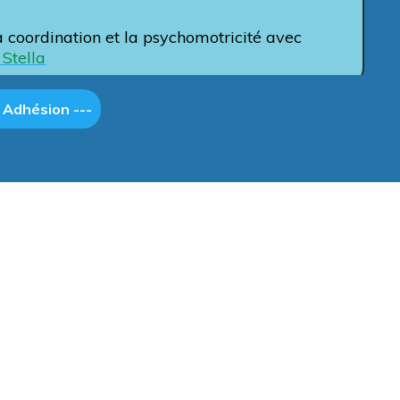
la coordination et la psychomotricité avec
 Stella
- Adhésion ---
sion 2026-2027 <