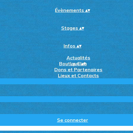
Évènements
▴
▾
Stages
▴
▾
Infos
▴
▾
Actualités
Boutique
Le Club
▴
▾
Dons et Partenaires
Lieux et Contacts
Se connecter