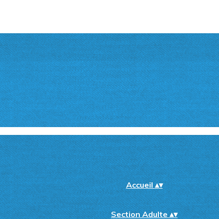
Accueil
▴
▾
Section Adulte
▴
▾