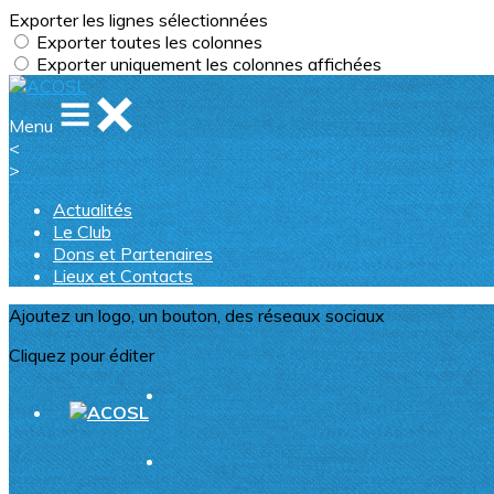
Exporter les lignes sélectionnées
Exporter toutes les colonnes
Exporter uniquement les colonnes affichées
Menu
<
>
Actualités
Le Club
Dons et Partenaires
Lieux et Contacts
Ajoutez un logo, un bouton, des réseaux sociaux
Cliquez pour éditer