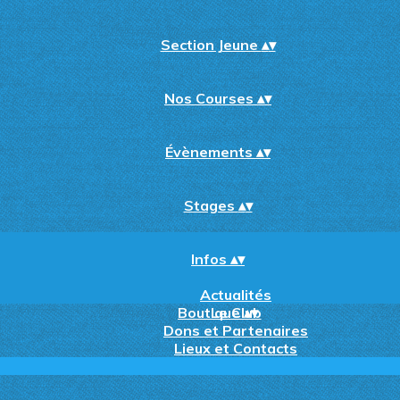
Section Jeune
▴
▾
Nos Courses
▴
▾
Évènements
▴
▾
Stages
▴
▾
Infos
▴
▾
Actualités
Boutique
Le Club
▴
▾
Dons et Partenaires
Lieux et Contacts