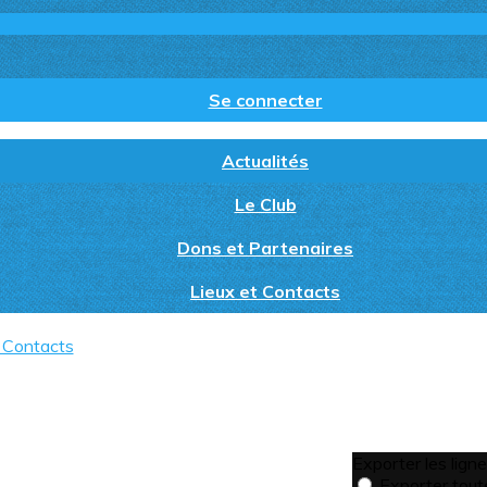
Se connecter
Actualités
Le Club
Dons et Partenaires
Lieux et Contacts
t Contacts
Actualités