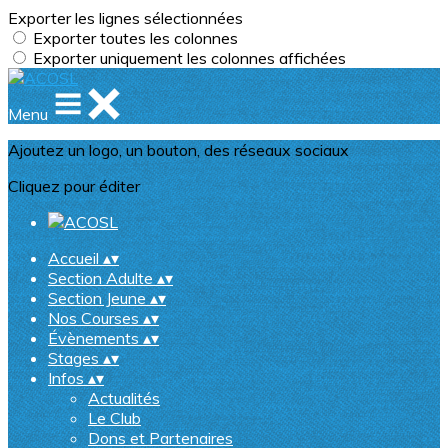
Exporter les lignes sélectionnées
Exporter toutes les colonnes
Exporter uniquement les colonnes affichées
Menu
Ajoutez un logo, un bouton, des réseaux sociaux
Cliquez pour éditer
Accueil
▴
▾
Section Adulte
▴
▾
Section Jeune
▴
▾
Nos Courses
▴
▾
Évènements
▴
▾
Stages
▴
▾
Infos
▴
▾
Actualités
Le Club
Dons et Partenaires